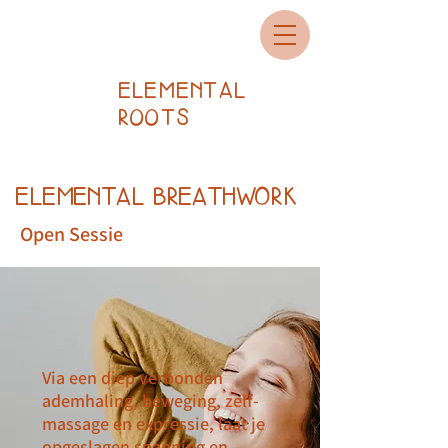
ELEMENTAL
ROOTS
ELEMENTAL BREATHWORK
Open Sessie
Via een diep verbonden
ademhaling, beweging, zelf-
massage en expressie, laat je
opgeslagen spanning en