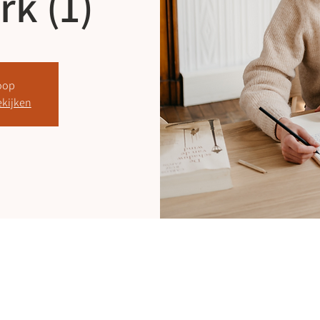
k (1)
koop
kijken