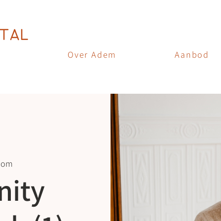
TAL
Over Adem
Aanbod
oom
ity