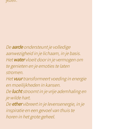
jezelf:
De
aarde
ondersteunt je volledige
aanwezigheid in je lichaam, in je basis.
Het
water
vloeit door in je vermogen om
te genieten en je emoties te laten
stromen.
Het
vuur
transformeert voeding in energie
en moeilijkheden in kansen.
De
lucht
stroomt in je vrije ademhaling en
je wilde hart.
De
ether
vibreert in je levensenergie, in je
inspiratie en een gevoel van thuis te
horen in het grote geheel.