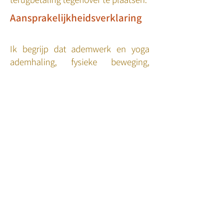
Aansprakelijkheidsverklaring
Ik begrijp dat ademwerk en yoga
ademhaling, fysieke beweging,
meditatie, geluid en het loslaten van
emoties omvatten. Ik begrijp dat dit
in ademwerk wordt aangevuld met
therapeutische aanraking en
lichaamswerk. Ik begrijp dat
ademwerk en yoga de mogelijkheid
bieden om chronische
spierspanning los te laten en de
energie vrij te laten stromen in het
lichaam.
Zoals bij elke fysieke activiteit, is het