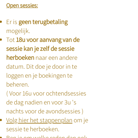
Open sessies:
Er is
geen terugbetaling
mogelijk.
Tot
18
u voor aanvang van de
sessie kan je zelf de sessie
herboeken
naar een andere
datum. Dit doe je door in te
loggen en je boekingen te
beheren.
( Voor 16u voor ochtendsessies
de dag nadien en voor 3u 's
nachts voor de avondsessies )
Volg hier het stappenplan
om je
sessie te herboeken.
Ben je om welke reden dan ook